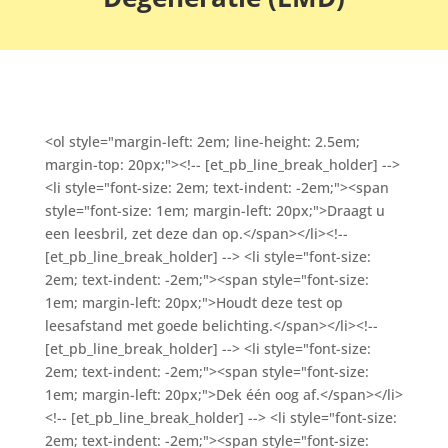
<ol style="margin-left: 2em; line-height: 2.5em;
margin-top: 20px;"><!-- [et_pb_line_break_holder] -->
<li style="font-size: 2em; text-indent: -2em;"><span
style="font-size: 1em; margin-left: 20px;">Draagt u
een leesbril, zet deze dan op.</span></li><!--
[et_pb_line_break_holder] --> <li style="font-size:
2em; text-indent: -2em;"><span style="font-size:
1em; margin-left: 20px;">Houdt deze test op
leesafstand met goede belichting.</span></li><!--
[et_pb_line_break_holder] --> <li style="font-size:
2em; text-indent: -2em;"><span style="font-size:
1em; margin-left: 20px;">Dek één oog af.</span></li>
<!-- [et_pb_line_break_holder] --> <li style="font-size:
2em; text-indent: -2em;"><span style="font-size: